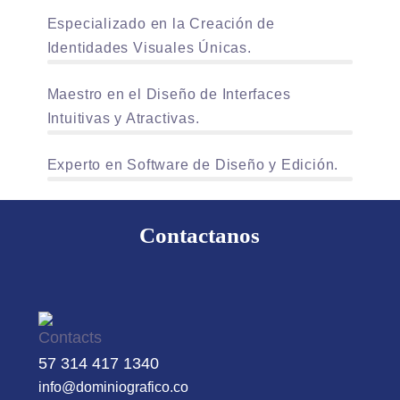
Especializado en la Creación de
89%
Identidades Visuales Únicas.
Maestro en el Diseño de Interfaces
95%
Intuitivas y Atractivas.
96%
Experto en Software de Diseño y Edición.
Contactanos
57 314 417 1340
info@dominiografico.co