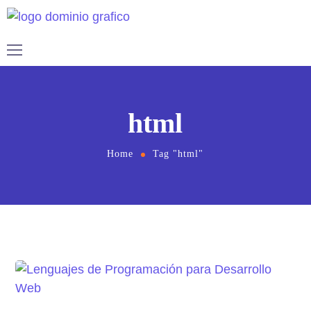
html
Home
Tag "html"