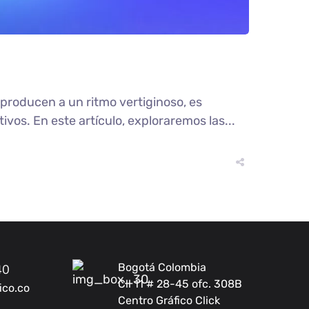
producen a un ritmo vertiginoso, es
os. En este artículo, exploraremos las...
Bogotá Colombia
40
Cll 11 # 28-45 ofc. 308B
ico.co
Centro Gráfico Click