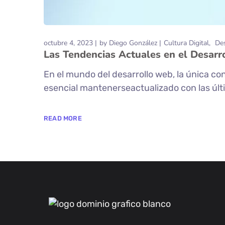
octubre 4, 2023
by
Diego González
Cultura Digital
De
Las Tendencias Actuales en el Desar
En el mundo del desarrollo web, la única c
esencial mantenerseactualizado con las últi
READ MORE