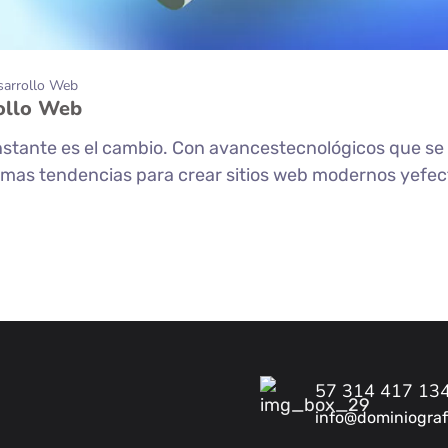
sarrollo Web
rollo Web
onstante es el cambio. Con avancestecnológicos que se 
mas tendencias para crear sitios web modernos yefectiv
57 314 417 13
info@dominiograf