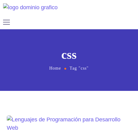
css
Home
Tag "css"